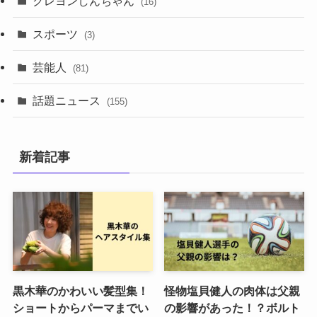
クレヨンしんちゃん
(16)
スポーツ
(3)
芸能人
(81)
話題ニュース
(155)
新着記事
黒木華のかわいい髪型集！
怪物塩貝健人の肉体は父親
ショートからパーマまでい
の影響があった！？ボルト