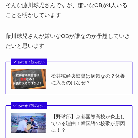
そんな藤川球児さんですが、嫌いなOBが1人いる
ことを明かしています
藤川球児さんが嫌いなOBが誰なのか予想していき
たいと思います
あわせて読みたい
松井稼頭央監督は病気なの？休養
に入るのはなぜ？
あわせて読みたい
【野球部】京都国際高校が炎上し
ている理由！韓国語の校歌が原因
に！？