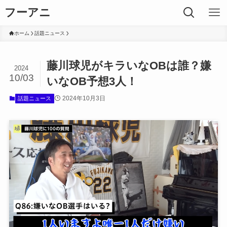
フーアニ
ホーム
話題ニュース
藤川球児がキラいなOBは誰？嫌
2024
10/03
いなOB予想3人！
2024年10月3日
話題ニュース