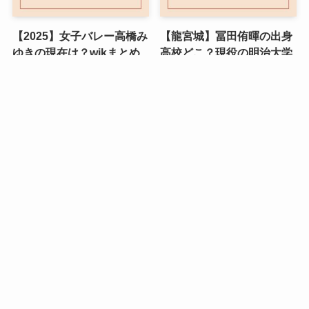
【2025】女子バレー高橋み
【龍宮城】冨田侑暉の出身
ゆきの現在は？wikまとめ
高校どこ？現役の明治大学
生ってホント！？
【最新情報】奈良の鹿公園
のバスガイド女性は誰？へ
ずまりゅうとヤラセ疑惑の
真相