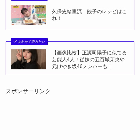
久保史緒里流 餃子のレシピはこ
れ！
あわせて読みたい
【画像比較】正源司陽子に似てる
芸能人4人！従妹の五百城茉央や
元けやき坂46メンバーも！
スポンサーリンク