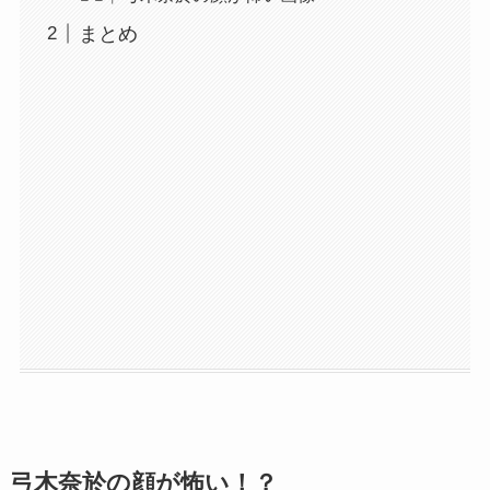
まとめ
弓木奈於の顔が怖い！？