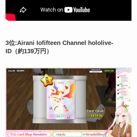
3位:
Airani Iofifteen Channel hololive-
ID
（約139万円）