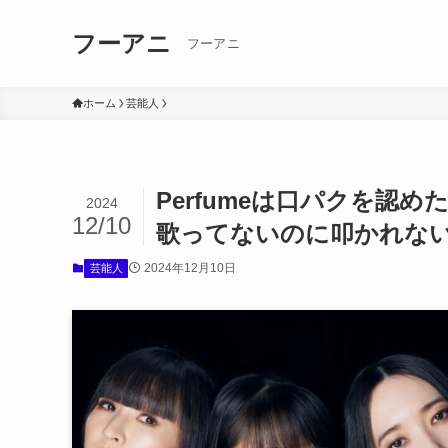
フーアニ
フーアニ
ホーム
芸能人
Perfumeは口パクを認
2024
12/10
歌ってないのに叩かれな
2024年12月10日
芸能人