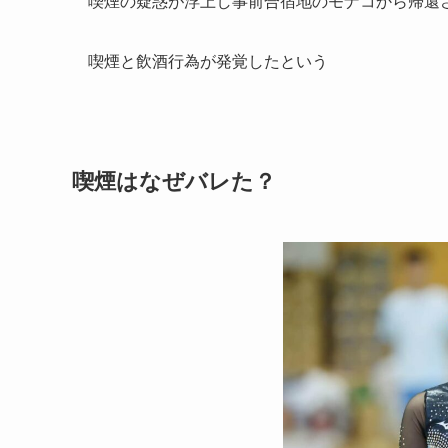
喫煙の疑惑が浮上し事前合宿地のモナコから帰還
喫煙と飲酒行為が発覚したという
喫煙はなぜバレた？