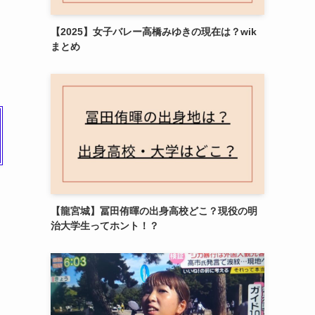
【2025】女子バレー高橋みゆきの現在は？wik
まとめ
も
【龍宮城】冨田侑暉の出身高校どこ？現役の明
治大学生ってホント！？