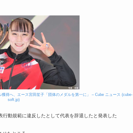
得へ、エース宮田笙子「団体のメダルを第一に」 – Cube ニュース (cube-
soft.jp)
代表行動規範に違反したとして代表を辞退したと発表した