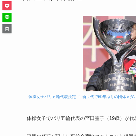
体操女子パリ五輪代表決定 ！ 新世代で60年ぶりの団体メダル獲
体操女子でパリ五輪代表の宮田笙子（19歳）が