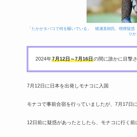
「たかがタバコで何を騒いでいる」 猪瀬直樹氏、喫煙疑惑「
りか」
2024年
7月12日～7月16日
の間に誰かに目撃
7月12日に日本を出発しモナコに入国
モナコで事前合宿を行っていましたが、7月17日
12日前に疑惑があったとしたら、モナコに行く前