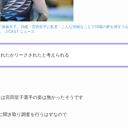
体操女子」19歳・宮田笙子に私見「こんな些細なことで19歳の夢を潰すつ
: J-CAST ニュース
されたかリークされたと考えられる
には宮田笙子選手の姿は無かったそうです
に聞き取り調査を行うはずなので