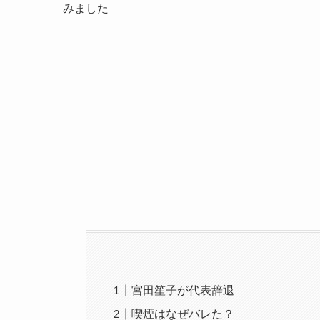
みました
宮田笙子が代表辞退
喫煙はなぜバレた？