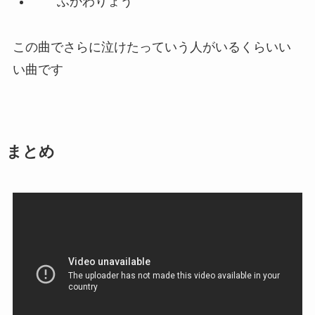
男性６人からなるグループ
メンバー
内村光良
三村マサカズ
大竹一樹
ゴルゴ松本
レッド吉田
ふかわりょう
この曲でさらに泣けたっていう人がいるくらいい
い曲です